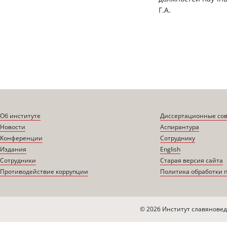
Г.А.
Об институте
Диссертационные со
Новости
Аспирантура
Конференции
Сотруднику
Издания
English
Сотрудники
Старая версия сайта
Противодействие коррупции
Политика обработки 
© 2026 Институт славяновед