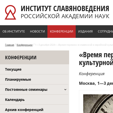
Перейти к основному содержанию
ИНСТИТУТ СЛАВЯНОВЕДЕНИЯ
РОССИЙСКОЙ АКАДЕМИИ НАУК
ОБ ИНСТИТУТЕ
НОВОСТИ
КОНФЕРЕНЦИИ
ИЗДАНИЯ
СОТРУДН
/
/
Главная
Конференции
1—3 декабря 2024 г. «Время перемен» в славянской и еврейской кул
«Время пер
КОНФЕРЕНЦИИ
культурно
Текущие
Конференция
Планируемые
Москва
1—3 дек
Постоянные семинары
Календарь
Архив конференций