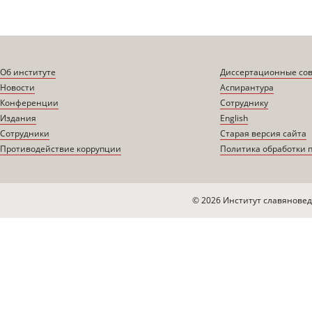
Об институте
Диссертационные со
Новости
Аспирантура
Конференции
Сотруднику
Издания
English
Сотрудники
Старая версия сайта
Противодействие коррупции
Политика обработки 
© 2026 Институт славяновед