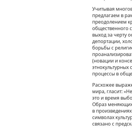
Учитывая многов
предлагаем в ра
преодолением кр
общественного с
выход за черту о
депортации, хол
борьбы с религие
проанализироват
(новации и конс
этнокультурных 
процессы в обще
Расхожее выраж
мира, гласит: «Н
это и время выб
Образ меняющихс
в произведениях 
символах культу
связано с предс