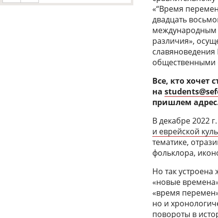
«“Время перемен
двадцать восьмой
международным пр
различия», осущ
славяноведения 
общественными о
Все, кто хочет
на
students@sef
пришлем адрес
В декабре 2022 
и еврейской кул
тематике, отрази
фольклора, икон
Но так устроена
«новые времена»
«время перемен»
но и хронологич
повороты в истор