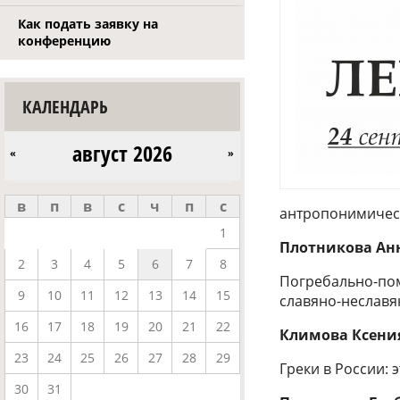
Как подать заявку на
конференцию
КАЛЕНДАРЬ
август 2026
«
»
в
п
в
с
ч
п
с
антропонимическ
1
Плотникова Ан
2
3
4
5
6
7
8
Погребально-пом
9
10
11
12
13
14
15
славяно-неславя
16
17
18
19
20
21
22
Климова Ксени
23
24
25
26
27
28
29
Греки в России: 
30
31