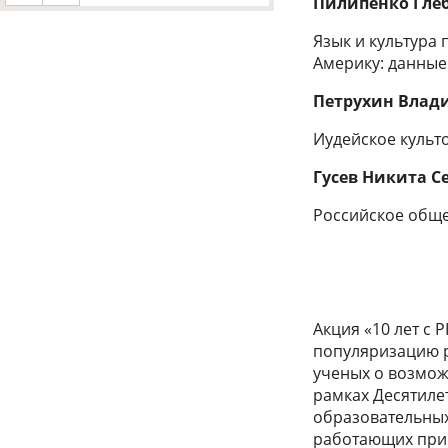
Пилипенко Гле
Язык и культура
Америку: данные
Петрухин Влад
Иудейское культ
Гусев Никита С
Российское общес
Акция «10 лет с 
популяризацию 
ученых о возмож
рамках Десятилет
образовательных
работающих при