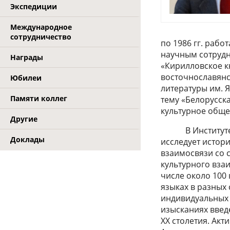
Экспедиции
Международное
сотрудничество
по 1986 гг. рабо
научным сотрудн
Награды
«Кирилловское к
восточнославянски
Юбилеи
литературы им. 
Памяти коллег
тему «Белорусск
культурное обще
Другие
В Институте сл
Доклады
исследует истори
взаимосвязи со 
культурного вза
числе около 100
языках в разных 
индивидуальных 
изысканиях введ
XX столетия. Ак