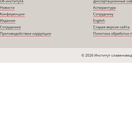
Об институте
Диссертационные со
Новости
Аспирантура
Конференции
Сотруднику
Издания
English
Сотрудники
Старая версия сайта
Противодействие коррупции
Политика обработки 
© 2026 Институт славяновед