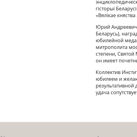
энциклопедическ
гiсторыi Белару
«Вялікае княства 
Юрий Андреевич 
Беларусь), нагр
юбилейной медал
митрополита мос
степени, Святой
он имеет почетн
Коллектив Инсти
юбилеем и желаю
результативной 
удача сопутству