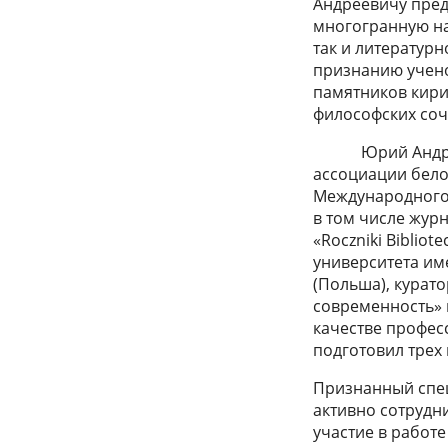
Андреевичу пред
многогранную на
так и литератур
признанию учено
памятников кири
философских сочи
Юрий Андрееви
ассоциации бело
Международного 
в том числе журн
«Roczniki Biblio
университета име
(Польша), курат
современность» 
качестве профес
подготовил трех 
Признанный спе
активно сотрудн
участие в работ