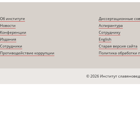
Об институте
Диссертационные со
Новости
Аспирантура
Конференции
Сотруднику
Издания
English
Сотрудники
Старая версия сайта
Противодействие коррупции
Политика обработки 
© 2026 Институт славяновед