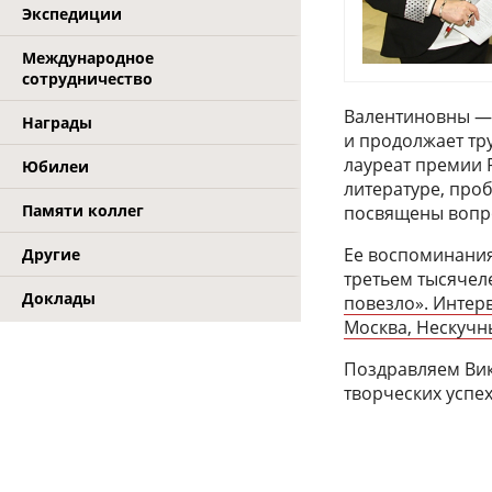
Экспедиции
Международное
сотрудничество
Валентиновны — 
Награды
и продолжает тр
лауреат премии Р
Юбилеи
литературе, про
Памяти коллег
посвящены вопро
Ее воспоминания
Другие
третьем тысячел
Доклады
повезло». Интер
Москва, Нескучн
Поздравляем Вик
творческих успех