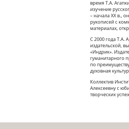
время Т.А. Агапк
изучение русско
– начала XX в., 
рукописей с ком
материалах, откр
С 2000 года Т.А.
издательской, в
«Индрик». Издат
гуманитарного п
по преимуществу
духовная культур
Коллектив Инстит
Алексеевну с юб
творческих успех