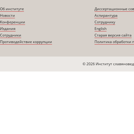
Об институте
Диссертационные со
Новости
Аспирантура
Конференции
Сотруднику
Издания
English
Сотрудники
Старая версия сайта
Противодействие коррупции
Политика обработки 
© 2026 Институт славяновед