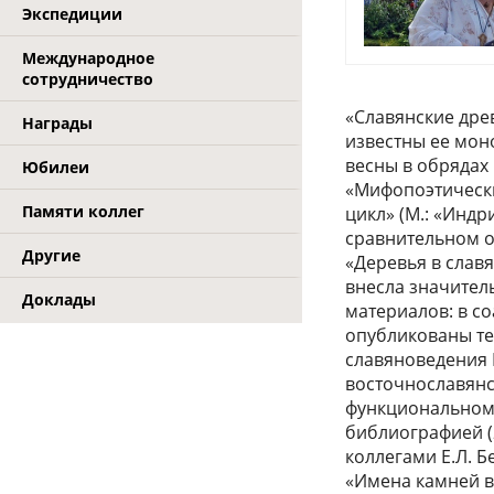
Экспедиции
Международное
сотрудничество
«Славянские дре
Награды
известны ее мон
весны в обрядах 
Юбилеи
«Мифопоэтически
Памяти коллег
цикл» (М.: «Индр
сравнительном о
Другие
«Деревья в славя
внесла значител
Доклады
материалов: в со
опубликованы те
славяноведения 
восточнославянс
функциональному
библиографией (2
коллегами Е.Л. 
«Имена камней в 