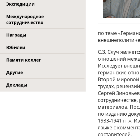
Экспедиции
Международное
сотрудничество
по теме «Германо
Награды
внешнеполитиче
Юбилеи
С.З. Случ являе
отношений межво
Памяти коллег
Исследует внешн
германские отн
Другие
Второй мировой 
Доклады
трудах, рецензий
Сергей Зиновьев
сотрудничестве,
материалов. Пос
по изданию доку
1933‑1941 гг.». 
языке с коммент
составителей.