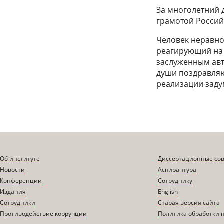
За многолетний 
грамотой Россий
Человек неравно
реагирующий на 
заслуженным авто
души поздравляю
реализации зад
Об институте
Диссертационные со
Новости
Аспирантура
Конференции
Сотруднику
Издания
English
Сотрудники
Старая версия сайта
Противодействие коррупции
Политика обработки 