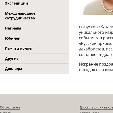
Экспедиции
Международное
сотрудничество
выпусков «Катал
Награды
уникального изд
событием в росс
Юбилеи
«Русский архив»
Памяти коллег
декабристов, ис
составляют драг
Другие
Искренне поздра
Доклады
находок в архива
Об институте
Диссертационные со
Новости
Аспирантура