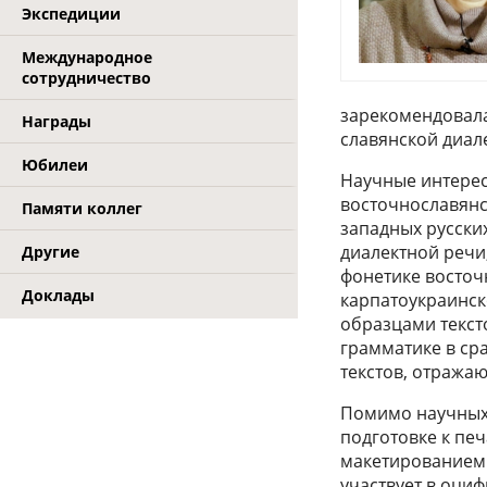
Экспедиции
Международное
сотрудничество
зарекомендовала
Награды
славянской диал
Юбилеи
Научные интерес
восточнославянск
Памяти коллег
западных русски
диалектной речи
Другие
фонетике восточ
Доклады
карпатоукраинск
образцами текст
грамматике в ср
текстов, отража
Помимо научных 
подготовке к печ
макетированием 
участвует в оци