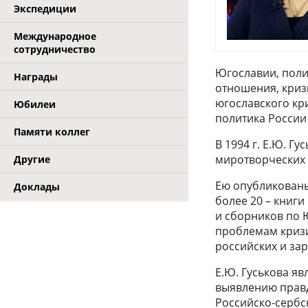
Экспедиции
Международное
сотрудничество
Югославии, поли
Награды
отношения, криз
югославского кр
Юбилеи
политика России
Памяти коллег
В 1994 г. Е.Ю. Г
миротворческих 
Другие
Ею опубликованы
Доклады
более 20 – книг
и сборников по 
проблемам кризи
российских и за
Е.Ю. Гуськова я
выявлению правд
Российско-сербс