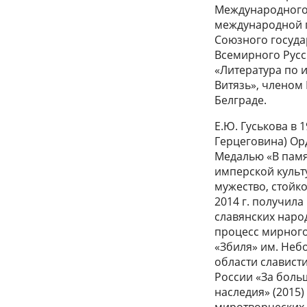
Международного 
международной п
Союзного госуда
Всемирного Русс
«Литература по 
Витязь», членом
Белграде.
Е.Ю. Гуськова в 
Герцеговина) Орд
Медалью «В памя
имперской культ
мужество, стойко
2014 г. получил
славянских народ
процесс мирного
«Збиля» им. Неб
области славист
России «За боль
наследия» (2015