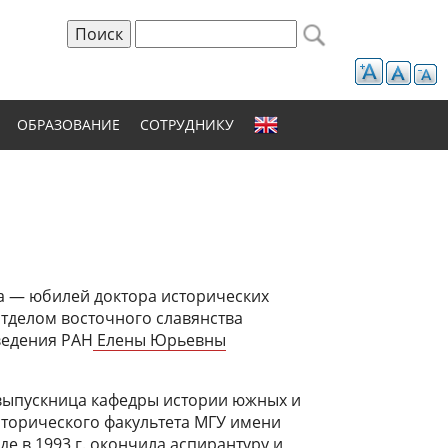
Поиск
Форма поиска
ОБРАЗОВАНИЕ
СОТРУДНИКУ
да — юбилей доктора исторических
отделом восточного славянства
ведения РАН
Елены Юрьевны
выпускница кафедры истории южных и
сторического факультета МГУ имени
де в 1993 г. окончила аспирантуру и