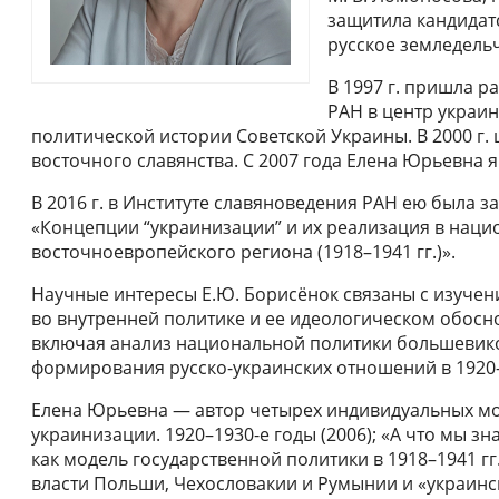
защитила кандидат
русское земледельч
В 1997 г. пришла р
РАН в центр украи
политической истории Советской Украины. В 2000 г.
восточного славянства. С 2007 года Елена Юрьевна
В 2016 г. в Институте славяноведения РАН ею была 
«Концепции “украинизации” и их реализация в наци
восточноевропейского региона (1918–1941 гг.)».
Научные интересы Е.Ю. Борисёнок связаны с изучен
во внутренней политике и ее идеологическом обосн
включая анализ национальной политики большевик
формирования русско-украинских отношений в 1920-е
Елена Юрьевна — автор четырех индивидуальных м
украинизации. 1920–1930-е годы (2006); «А что мы з
как модель государственной политики в 1918–1941 гг.
власти Польши, Чехословакии и Румынии и «украин