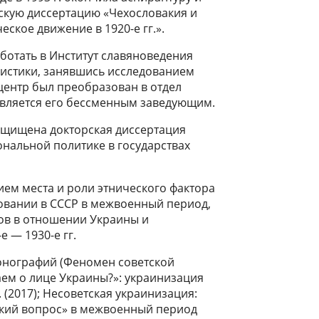
скую диссертацию «Чехословакия и
еское движение в 1920-е гг.».
аботать в Институт славяноведения
нистики, занявшись исследованием
 центр был преобразован в отдел
 является его бессменным заведующим.
защищена докторская диссертация
ональной политике в государствах
ием места и роли этнического фактора
овании в СССР в межвоенный период,
ов в отношении Украины и
 — 1930-е гг.
онографий (Феномен советской
наем о лице Украины?»: украинизация
 (2017); Несоветская украинизация:
ский вопрос» в межвоенный период