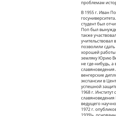
проблемам исто
В 1955 г. Иван П
госуниверситета
студент был отчи
Поп был вынужде
также участвова
учительствовал в
позволили сдать
хорошей работы 
земляку Юрию Ве
не где-нибудь, а
славяноведения 
венгерские дипл
экспансии в Цент
успешной защиты
1968 г. Институт
славяноведения Р
ведущего научно
1972 г. опублик
1939)», основан