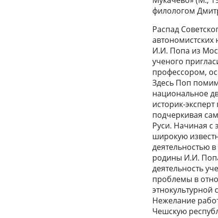
Мукачево» (М., 
филологом Дмит
Распад Советско
автономистских 
И.И. Попа из Мос
ученого пригласи
профессором, ос
Здесь Поп помим
национальное дви
историк-эксперт
подчеркивая сам
Руси. Начиная с 
широкую известн
деятельностью в
родины И.И. Поп
деятельность уче
проблемы в отно
этнокультурной 
Нежелание работ
Чешскую республи