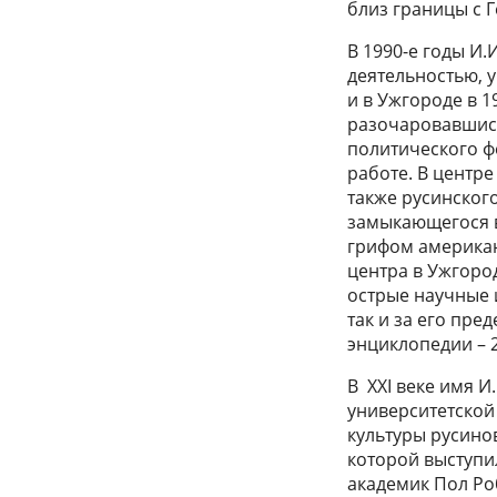
близ границы с 
В 1990-е годы И
деятельностью, у
и в Ужгороде в 1
разочаровавшись
политического ф
работе. В центр
также русинског
замыкающегося в 
грифом американ
центра в Ужгоро
острые научные 
так и за его пр
энциклопедии – 2
В XXI веке имя И
университетской
культуры русинов
которой выступил
академик Пол Ро