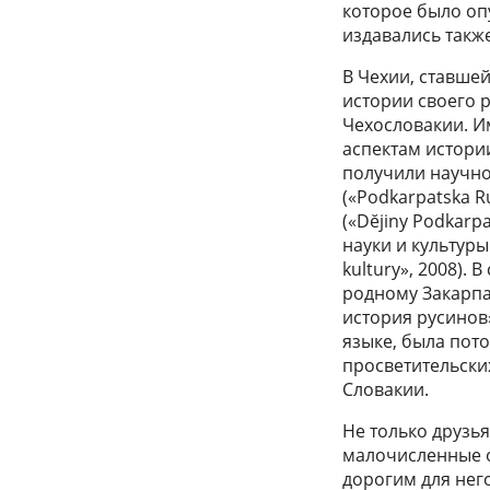
которое было опу
издавались такж
В Чехии, ставше
истории своего 
Чехословакии. И
аспектам истори
получили научно
(«Podkarpatska R
(«Dĕjiny Podkarp
науки и культуры 
kultury», 2008).
родному Закарпат
история русинов»
языке, была пот
просветительски
Словакии.
Не только друзья
малочисленные о
дорогим для нег