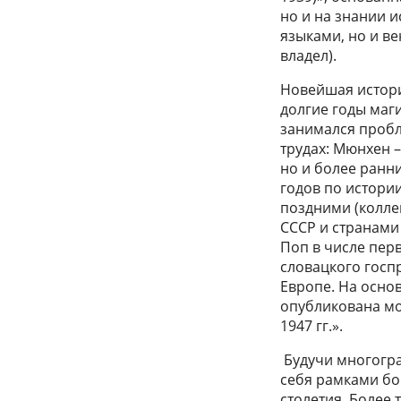
но и на знании 
языками, но и в
владел).
Новейшая истори
долгие годы маг
занимался пробл
трудах: Мюнхен – 
но и более ранни
годов по истори
поздними (колле
СССР и странами 
Поп в числе пер
словацкого госп
Европе. На основ
опубликована мо
1947 гг.».
Будучи многогра
себя рамками бо
столетия. Более 