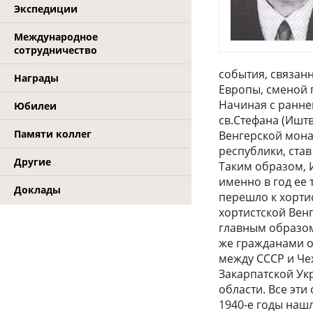
Экспедиции
Международное
сотрудничество
события, связан
Награды
Европы, сменой 
Начиная с ранне
Юбилеи
св.Стефана (Ишт
Памяти коллег
Венгерской мона
республики, ста
Другие
Таким образом, 
именно в год ее
Доклады
перешло к хортис
хортистской Венг
главным образом
же гражданами он
между СССР и Че
Закарпатской Ук
области. Все эти
1940-е годы наш