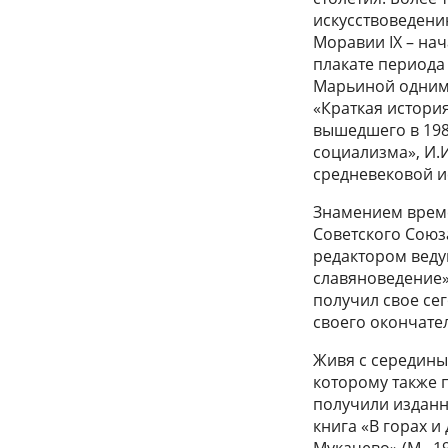
искусствоведению
Моравии IX – нач
плакате периода 
Марьиной одним 
«Краткая истори
вышедшего в 198
социализма», И.
средневековой 
Знамением времен
Советского Союз
редактором веду
славяноведение»,
получил свое се
своего окончател
Живя с середины 
которому также 
получили издан
книга «В горах и