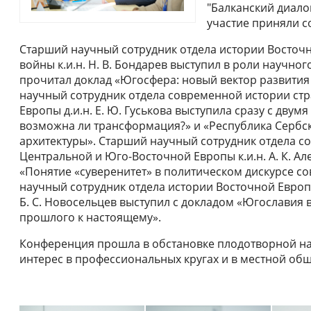
"Балканский диалог
участие приняли с
Старший научный сотрудник отдела истории Восточ
войны к.и.н. Н. В. Бондарев выступил в роли научно
прочитал доклад «Югосфера: новый вектор развития
научный сотрудник отдела современной истории ст
Европы д.и.н. Е. Ю. Гуськова выступила сразу с двум
возможна ли трансформация?» и «Республика Сербск
архитектуры». Старший научный сотрудник отдела с
Центральной и Юго-Восточной Европы к.и.н. А. К. А
«Понятие «суверенитет» в политическом дискурсе с
научный сотрудник отдела истории Восточной Европ
Б. С. Новосельцев выступил с докладом «Югославия
прошлого к настоящему».
Конференция прошла в обстановке плодотворной на
интерес в профессиональных кругах и в местной об