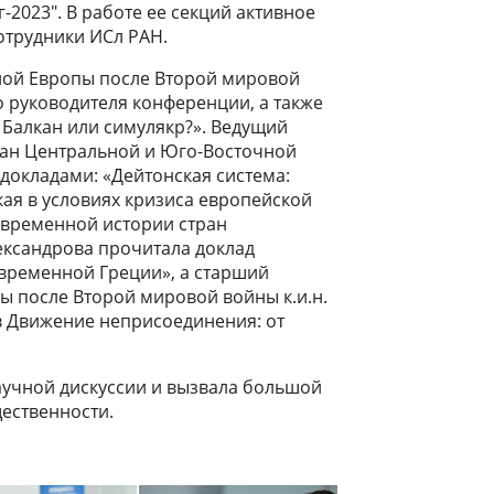
-2023". В работе ее секций активное
отрудники ИСл РАН.
ной Европы после Второй мировой
го руководителя конференции, а также
 Балкан или симулякр?». Ведущий
ран Центральной и Юго-Восточной
я докладами: «Дейтонская система:
ая в условиях кризиса европейской
овременной истории стран
лександрова прочитала доклад
овременной Греции», а старший
ы после Второй мировой войны к.и.н.
 в Движение неприсоединения: от
учной дискуссии и вызвала большой
щественности.