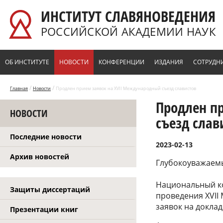
Перейти к основному содержанию
ИНСТИТУТ СЛАВЯНОВЕДЕНИЯ
РОССИЙСКОЙ АКАДЕМИИ НАУК
ОБ ИНСТИТУТЕ
НОВОСТИ
КОНФЕРЕНЦИИ
ИЗДАНИЯ
СОТРУДН
/
/
Главная
Новости
Продлен прием заявок на XVII Международный съезд славистов
Продлен п
НОВОСТИ
съезд слав
Последние новости
2023-02-13
Архив новостей
Глубокоуважаемы
Национальный ко
Защиты диссертаций
проведения XVII
заявок на докла
Презентации книг