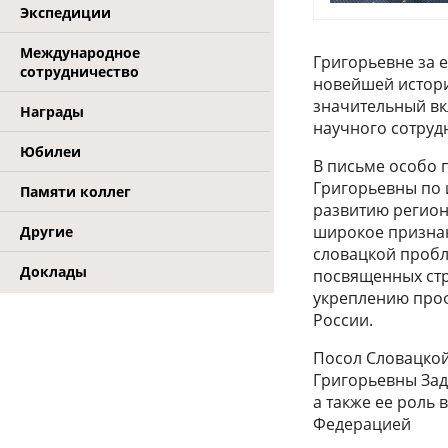
Экспедиции
Международное
Григорьевне за 
сотрудничество
новейшей истори
значительный вк
Награды
научного сотруд
Юбилеи
В письме особо 
Григорьевны по 
Памяти коллег
развитию регион
широкое признан
Другие
словацкой пробл
Доклады
посвященных стр
укреплению проф
России.
Посол Словацкой
Григорьевны Зад
а также ее роль
Федерацией