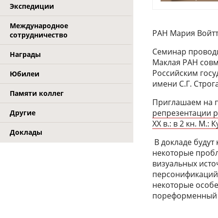
Экспедиции
Международное
РАН Мария Войтто
сотрудничество
Семинар проводи
Награды
Маклая РАН совм
Российским гос
Юбилеи
имени С.Г. Строг
Памяти коллег
Приглашаем на 
репрезентации р
Другие
ХХ в.: в 2 кн. М.
Доклады
В докладе будут
некоторые пробл
визуальных источ
персонификаций 
некоторые особе
пореформенный 