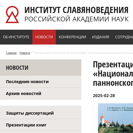
Перейти к основному содержанию
ИНСТИТУТ СЛАВЯНОВЕДЕНИЯ
РОССИЙСКОЙ АКАДЕМИИ НАУК
ОБ ИНСТИТУТЕ
НОВОСТИ
КОНФЕРЕНЦИИ
ИЗДАНИЯ
СОТРУДН
/
/
Главная
Новости
Презентация коллективной монографии «Национальные меньшинства аль
Презентац
НОВОСТИ
«Национал
паннонско
Последние новости
Архив новостей
2025-02-28
Защиты диссертаций
Презентации книг