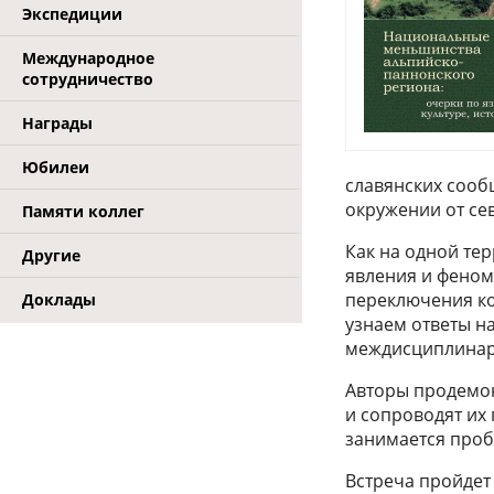
Экспедиции
Международное
сотрудничество
Награды
Юбилеи
славянских сооб
окружении от се
Памяти коллег
Как на одной те
Другие
явления и феном
переключения ко
Доклады
узнаем ответы на
междисциплинар
Авторы продемон
и сопроводят их
занимается проб
Встреча пройдет