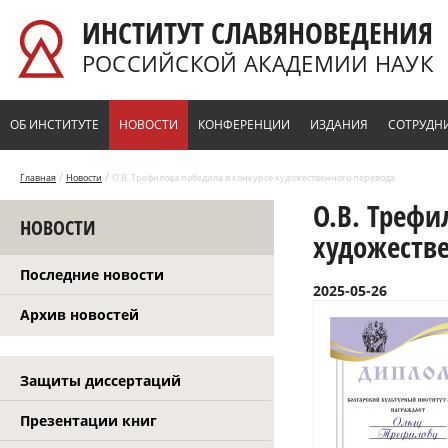
Перейти к основному содержанию
ИНСТИТУТ СЛАВЯНОВЕДЕНИЯ
РОССИЙСКОЙ АКАДЕМИИ НАУК
ОБ ИНСТИТУТЕ
НОВОСТИ
КОНФЕРЕНЦИИ
ИЗДАНИЯ
СОТРУДН
/
/
Главная
Новости
О.В. Трефилова победила в конкурсе художественного перевода
О.В. Трефи
НОВОСТИ
художеств
Последние новости
2025-05-26
Архив новостей
Защиты диссертаций
Презентации книг