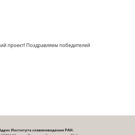
кий проект! Поздравляем победителей
Адрес Института славяноведения РАН: