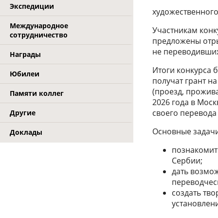
Экспедиции
художественного
Международное
Участникам конку
сотрудничество
предложены отры
не переводивших
Награды
Итоги конкурса 
Юбилеи
получат грант н
(проезд, прожива
Памяти коллег
2026 года в Мос
своего перевода
Другие
Основные задачи
Доклады
познакомит
Сербии;
дать возмо
переводческ
создать тв
установлени