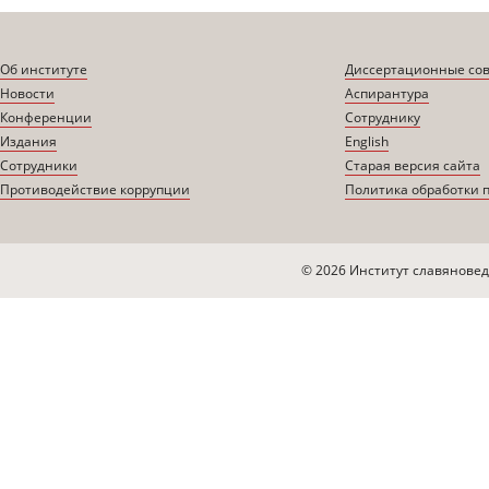
Об институте
Диссертационные со
Новости
Аспирантура
Конференции
Сотруднику
Издания
English
Сотрудники
Старая версия сайта
Противодействие коррупции
Политика обработки 
© 2026 Институт славяновед