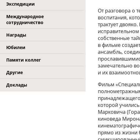
Экспедиции
От разговора о 
Международное
воспитания, кот
сотрудничество
трактует двояко.
исправительном у
Награды
собственные тай
в фильме создае
Юбилеи
ансамбль, соеди
прославившимися
Памяти коллег
замечательно во
и их взаимоотно
Другие
Фильм «Специальн
Доклады
полнометражным 
принадлежащего 
которой учились
Марковича (Гора
киноведа Мирона
кинематографиче
прямо из жизни 
смикшированный 