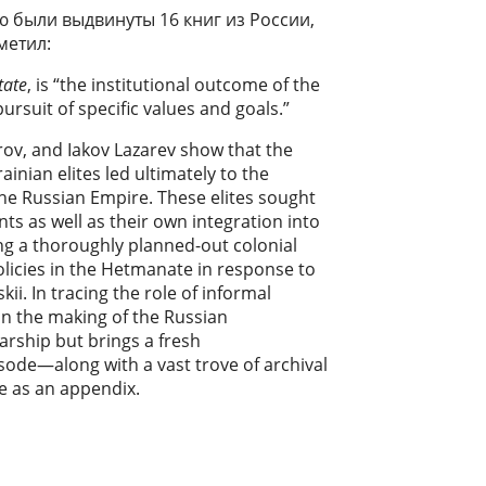
ю были выдвинуты 16 книг из России,
метил:
tate
, is “the institutional outcome of the
pursuit of specific values and goals.”
rov, and Iakov Lazarev show that the
inian elites led ultimately to the
he Russian Empire. These elites sought
ts as well as their own integration into
ng a thoroughly planned-out colonial
olicies in the Hetmanate in response to
ii. In tracing the role of informal
 in the making of the Russian
arship but brings a fresh
isode—along with a vast trove of archival
e as an appendix.