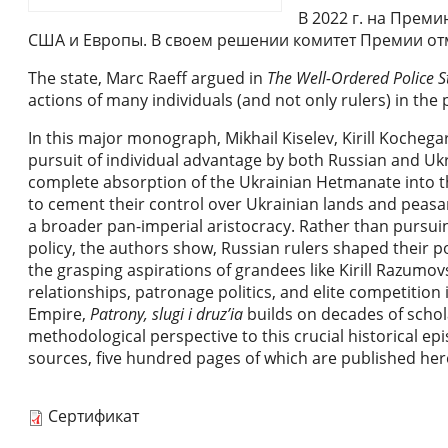
В 2022 г. на Преми
США и Европы. В своем решении комитет Премии от
The state, Marc Raeff argued in
The Well-Ordered Police S
actions of many individuals (and not only rulers) in the 
In this major monograph, Mikhail Kiselev, Kirill Kochega
pursuit of individual advantage by both Russian and Ukra
complete absorption of the Ukrainian Hetmanate into t
to cement their control over Ukrainian lands and peasan
a broader pan-imperial aristocracy. Rather than pursui
policy, the authors show, Russian rulers shaped their p
the grasping aspirations of grandees like Kirill Razumovsk
relationships, patronage politics, and elite competition
Empire,
Patrony, slugi i druz’ia
builds on decades of schol
methodological perspective to this crucial historical ep
sources, five hundred pages of which are published her
Сертификат