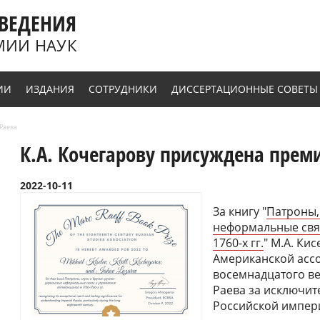
ВЕДЕНИЯ
МИИ НАУК
ИИ
ИЗДАНИЯ
СОТРУДНИКИ
ДИССЕРТАЦИОННЫЕ СОВЕТЫ
Раева
К.А. Кочегарову присуждена прем
2022-10-11
За книгу "
Патроны, 
неформальные свя
1760-х гг.
" М.А. Кис
Американской асс
восемнадцатого ве
Раева за исключит
Российской импер