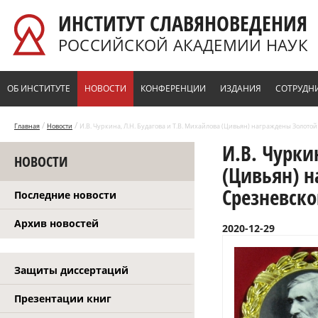
Перейти к основному содержанию
ИНСТИТУТ СЛАВЯНОВЕДЕНИЯ
РОССИЙСКОЙ АКАДЕМИИ НАУК
ОБ ИНСТИТУТЕ
НОВОСТИ
КОНФЕРЕНЦИИ
ИЗДАНИЯ
СОТРУДН
/
/
Главная
Новости
И.В. Чуркина, Л.Н. Будагова и Т.В. Михайлова (Цивьян) награждены Золотой
И.В. Чурки
НОВОСТИ
(Цивьян) 
Срезневско
Последние новости
Архив новостей
2020-12-29
Защиты диссертаций
Презентации книг