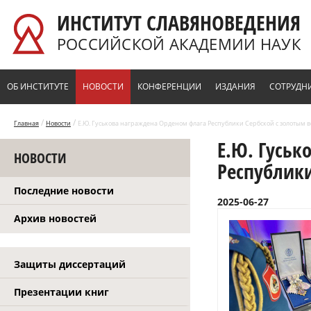
Перейти к основному содержанию
ИНСТИТУТ СЛАВЯНОВЕДЕНИЯ
РОССИЙСКОЙ АКАДЕМИИ НАУК
ОБ ИНСТИТУТЕ
НОВОСТИ
КОНФЕРЕНЦИИ
ИЗДАНИЯ
СОТРУДН
/
/
Главная
Новости
Е.Ю. Гуськова награждена Орденом флага Республики Сербской с золотым 
Е.Ю. Гуськ
НОВОСТИ
Республики
Последние новости
2025-06-27
Архив новостей
Защиты диссертаций
Презентации книг