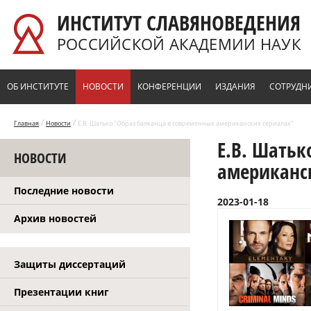
Перейти к основному содержанию
ИНСТИТУТ СЛАВЯНОВЕДЕНИЯ
РОССИЙСКОЙ АКАДЕМИИ НАУК
ОБ ИНСТИТУТЕ
НОВОСТИ
КОНФЕРЕНЦИИ
ИЗДАНИЯ
СОТРУДН
/
/
Главная
Новости
Е.В. Шатько "Образ балканца в современных американских сериалах"
Е.В. Шатьк
НОВОСТИ
американс
Последние новости
2023-01-18
Архив новостей
Защиты диссертаций
Презентации книг