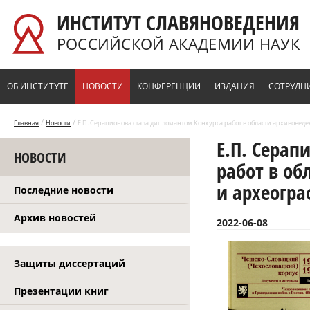
Перейти к основному содержанию
ИНСТИТУТ СЛАВЯНОВЕДЕНИЯ
РОССИЙСКОЙ АКАДЕМИИ НАУК
ОБ ИНСТИТУТЕ
НОВОСТИ
КОНФЕРЕНЦИИ
ИЗДАНИЯ
СОТРУДН
/
/
Главная
Новости
Е.П. Серапионова стала дипломантом Конкурса работ в области архивовед
Е.П. Серап
НОВОСТИ
работ в об
и археогр
Последние новости
Архив новостей
2022-06-08
Защиты диссертаций
Презентации книг