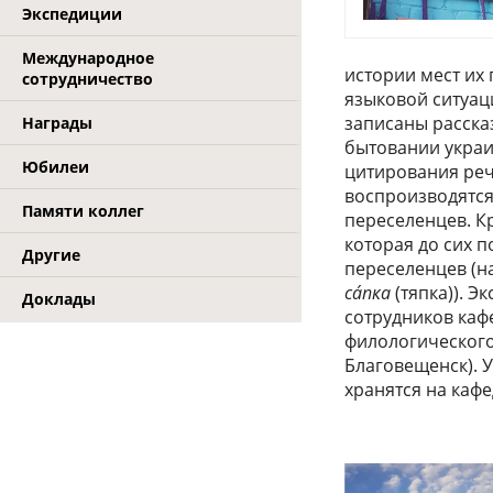
Экспедиции
Международное
истории мест их
сотрудничество
языковой ситуац
записаны рассказ
Награды
бытовании украи
Юбилеи
цитирования реч
воспроизводятся
Памяти коллег
переселенцев. К
которая до сих 
Другие
переселенцев (н
са́пка
(тяпка)). 
Доклады
сотрудников каф
филологического
Благовещенск). 
хранятся на каф