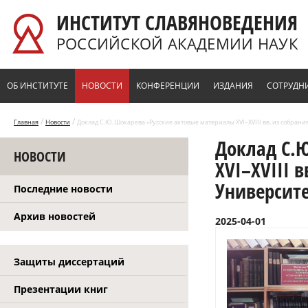
Перейти к основному содержанию
ИНСТИТУТ СЛАВЯНОВЕДЕНИЯ
РОССИЙСКОЙ АКАДЕМИИ НАУК
ОБ ИНСТИТУТЕ
НОВОСТИ
КОНФЕРЕНЦИИ
ИЗДАНИЯ
СОТРУДН
/
/
Главная
Новости
Доклад С.Ю. Шокарева «Русские актовые материалы XVI–XVIII вв. из собран
Доклад С.
НОВОСТИ
XVI–XVIII 
Университе
Последние новости
Архив новостей
2025-04-01
Защиты диссертаций
Презентации книг