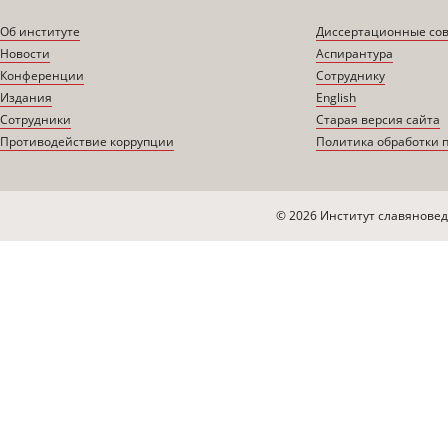
Об институте
Диссертационные со
Новости
Аспирантура
Конференции
Сотруднику
Издания
English
Сотрудники
Старая версия сайта
Противодействие коррупции
Политика обработки 
© 2026 Институт славяновед