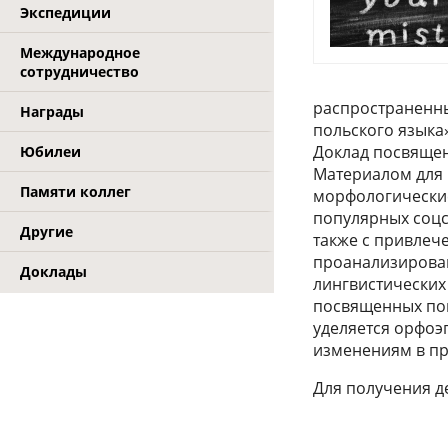
Экспедиции
Международное
сотрудничество
распространенны
Награды
польского языка»
Доклад посвящен
Юбилеи
Материалом для 
Памяти коллег
морфологические
популярных соцс
Другие
также с привлеч
проанализирова
Доклады
лингвистических 
посвященных поп
уделяется орфоэ
изменениям в пра
Для получения 