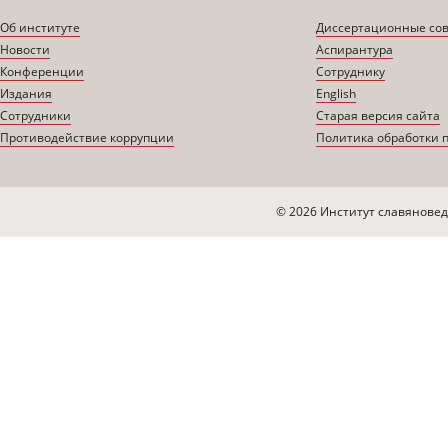
Об институте
Диссертационные со
Новости
Аспирантура
Конференции
Сотруднику
Издания
English
Сотрудники
Старая версия сайта
Противодействие коррупции
Политика обработки 
© 2026 Институт славяновед