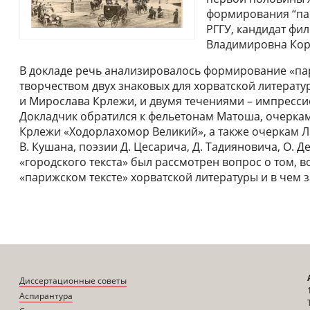
формирования “пар
РГГУ, кандидат фи
Владимировна Кор
В докладе речь анализировалось формирование «пар
творчеством двух знаковых для хорватской литерату
и Мирослава Крлежи, и двумя течениями – импресс
Докладчик обратился к фельетонам Матоша, очеркам 
Крлежи «Ходорлахомор Великий», а также очеркам Л. 
В. Кушана, поэзии Д. Цесарича, Д. Тадияновича, О. Д
«городского текста» был рассмотрен вопрос о том, 
«парижском тексте» хорватской литературы и в чем 
Диссертационные советы
Аспирантура