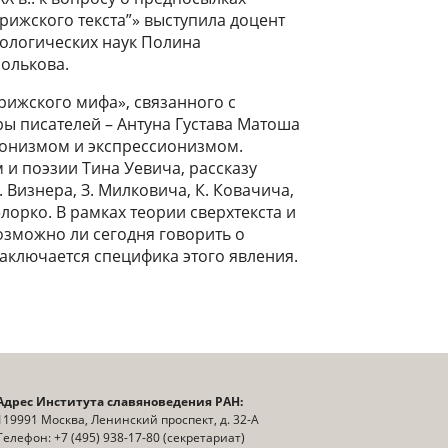
ижского текста”» выступила доцент
лологических наук Полина
олькова.
ижского мифа», связанного с
ры писателей – Антуна Густава Матоша
ионизмом и экспрессионизмом.
и поэзии Тина Уевича, рассказу
Визнера, З. Милковича, К. Ковачича,
елорко. В рамках теории сверхтекста и
возможно ли сегодня говорить о
заключается специфика этого явления.
Адрес Института славяноведения РАН:
119991 Москва, Ленинский проспект, д. 32-А
Телефон: +7 (495) 938-17-80 (секретариат)