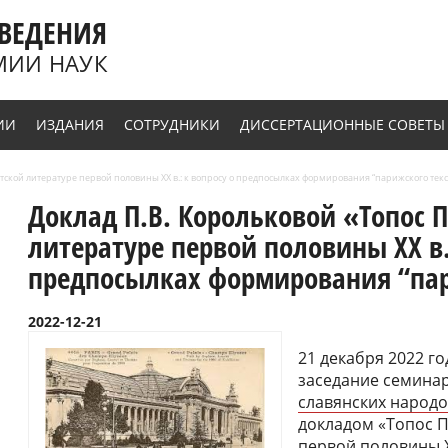
ВЕДЕНИЯ
МИИ НАУК
ИИ
ИЗДАНИЯ
СОТРУДНИКИ
ДИССЕРТАЦИОННЫЕ СОВЕТЫ
тской литературе первой половины ХХ в.: к вопросу о предпосылках формирования “парижского текс
Доклад П.В. Корольковой «Топос 
литературе первой половины ХХ в.
предпосылках формирования “пар
2022-12-21
21 декабря 2022 го
заседание семина
славянских народ
докладом «Топос П
первой половины Х