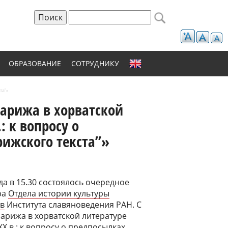
Поиск
Форма поиска
ОБРАЗОВАНИЕ
СОТРУДНИКУ
та”»
Парижа в хорватской
: к вопросу о
ижского текста”»
да в 15.30 состоялось очередное
ра
Отдела истории культуры
ов
Института славяноведения РАН. С
арижа в хорватской литературе
Х в.: к вопросу о предпосылках