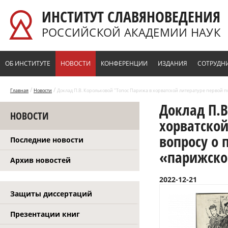
Перейти к основному содержанию
ИНСТИТУТ СЛАВЯНОВЕДЕНИЯ
РОССИЙСКОЙ АКАДЕМИИ НАУК
ОБ ИНСТИТУТЕ
НОВОСТИ
КОНФЕРЕНЦИИ
ИЗДАНИЯ
СОТРУДН
/
/
Главная
Новости
Доклад П.В. Корольковой "Топос Парижа в хорватской литературе первой п
Доклад П.В
НОВОСТИ
хорватской
вопросу о
Последние новости
«парижско
Архив новостей
2022-12-21
Защиты диссертаций
Презентации книг