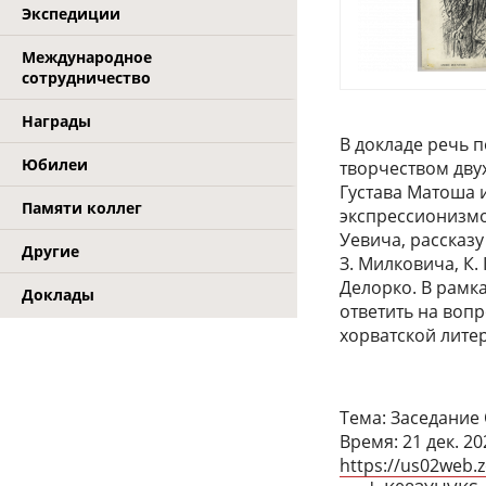
Экспедиции
Международное
сотрудничество
Награды
В докладе речь 
Юбилеи
творчеством дву
Густава Матоша 
Памяти коллег
экспрессионизмо
Уевича, рассказ
Другие
З. Милковича, К.
Делорко. В рамка
Доклады
ответить на вопр
хорватской лите
Тема: Заседание
Время: 21 дек. 2
https://us02web.