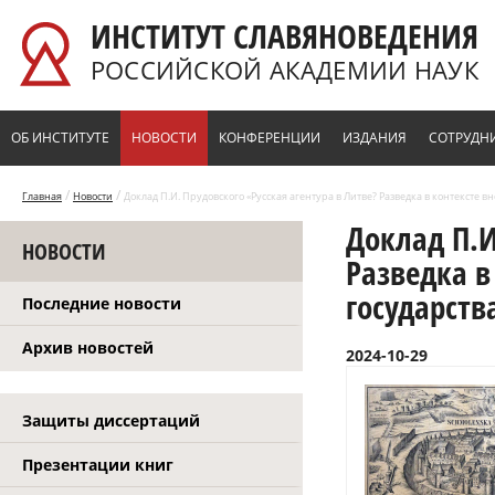
Перейти к основному содержанию
ИНСТИТУТ СЛАВЯНОВЕДЕНИЯ
РОССИЙСКОЙ АКАДЕМИИ НАУК
ОБ ИНСТИТУТЕ
НОВОСТИ
КОНФЕРЕНЦИИ
ИЗДАНИЯ
СОТРУДН
/
/
Главная
Новости
Доклад П.И. Прудовского «Русская агентура в Литве? Разведка в контексте 
Доклад П.И
НОВОСТИ
Разведка в
государств
Последние новости
Архив новостей
2024-10-29
Защиты диссертаций
Презентации книг