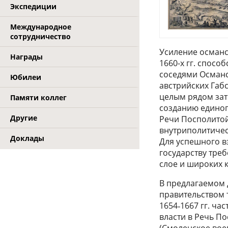
Экспедиции
Международное
сотрудничество
Усиление османс
Награды
1660-х гг. спос
соседями Османс
Юбилеи
австрийских Габс
целым рядом зат
Памяти коллег
созданию единог
Другие
Речи Посполитой
внутриполитичес
Доклады
Для успешного в
государству тре
слое и широких 
В предлагаемом 
правительством 
1654‑1667 гг. ча
власти в Речь П