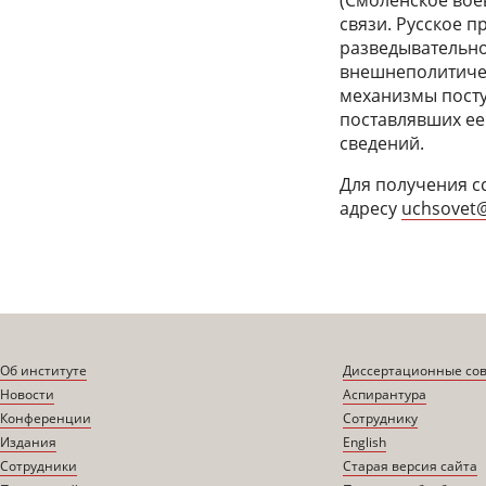
(Смоленское вое
связи. Русское п
разведывательно
внешнеполитиче
механизмы посту
поставлявших ее 
сведений.
Для получения с
адресу
uchsovet@
Об институте
Диссертационные со
Новости
Аспирантура
Конференции
Сотруднику
Издания
English
Сотрудники
Старая версия сайта