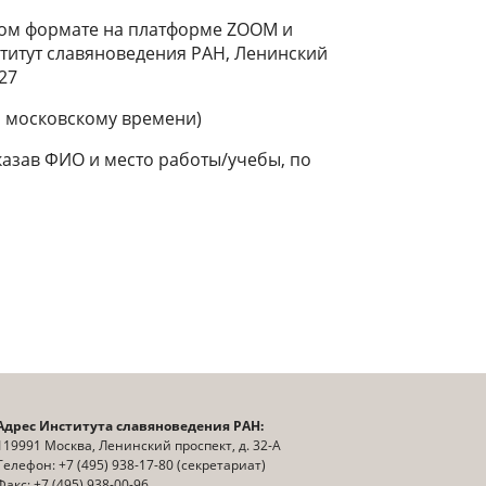
ном формате на платформе ZOOM и
ститут славяноведения РАН, Ленинский
827
о московскому времени)
казав ФИО и место работы/учебы, по
Адрес Института славяноведения РАН:
119991 Москва, Ленинский проспект, д. 32-А
Телефон: +7 (495) 938-17-80 (секретариат)
Факс: +7 (495) 938-00-96