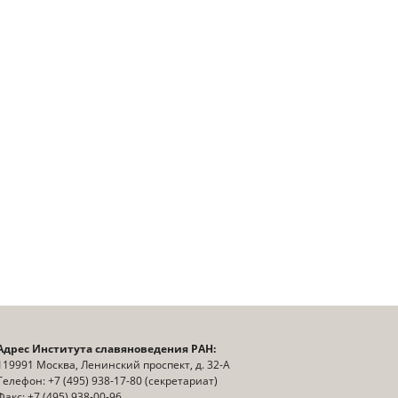
Адрес Института славяноведения РАН:
119991 Москва, Ленинский проспект, д. 32-А
Телефон: +7 (495) 938-17-80 (секретариат)
Факс: +7 (495) 938-00-96