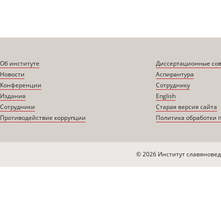
Об институте
Диссертационные со
Новости
Аспирантура
Конференции
Сотруднику
Издания
English
Сотрудники
Старая версия сайта
Противодействие коррупции
Политика обработки 
© 2026 Институт славяновед