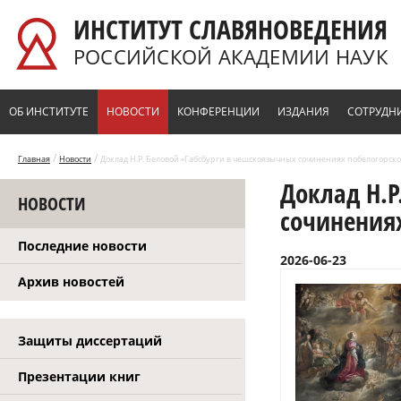
Перейти к основному содержанию
ИНСТИТУТ СЛАВЯНОВЕДЕНИЯ
РОССИЙСКОЙ АКАДЕМИИ НАУК
ОБ ИНСТИТУТЕ
НОВОСТИ
КОНФЕРЕНЦИИ
ИЗДАНИЯ
СОТРУДН
/
/
Главная
Новости
Доклад Н.Р. Беловой «Габсбурги в чешскоязычных сочинениях побелогорско
Доклад Н.Р
НОВОСТИ
сочинения
Последние новости
2026-06-23
Архив новостей
Защиты диссертаций
Презентации книг