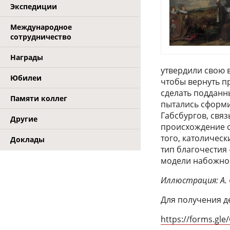
Экспедиции
Международное
сотрудничество
Награды
утвердили свою 
Юбилеи
чтобы вернуть п
сделать подданн
Памяти коллег
пытались сформи
Габсбургов, свя
Другие
происхождение о
того, католичес
Доклады
тип благочестия 
модели набожнос
Иллюстрация: А. 
Для получения д
https://forms.g