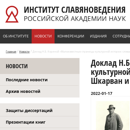
Перейти к основному содержанию
ИНСТИТУТ СЛАВЯНОВЕДЕНИЯ
РОССИЙСКОЙ АКАДЕМИИ НАУК
ОБ ИНСТИТУТЕ
НОВОСТИ
КОНФЕРЕНЦИИ
ИЗДАНИЯ
СОТРУДН
/
/
Главная
Новости
Доклад Н.Б. Кориной «Малоизвестные страницы культурной истории: слов
Доклад Н.
НОВОСТИ
культурной
Шкарван и
Последние новости
Архив новостей
2022-01-17
Защиты диссертаций
Презентации книг