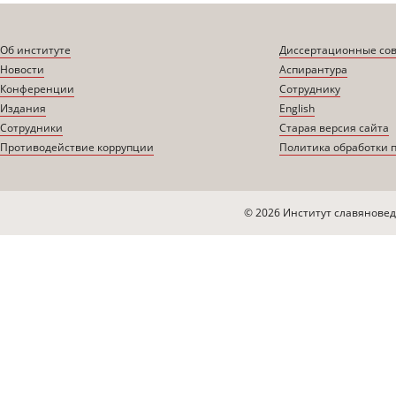
Об институте
Диссертационные со
Новости
Аспирантура
Конференции
Сотруднику
Издания
English
Сотрудники
Старая версия сайта
Противодействие коррупции
Политика обработки 
© 2026 Институт славяновед