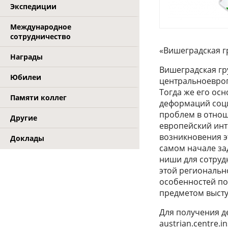
Экспедиции
Международное
сотрудничество
«Вишеградская г
Награды
Вишеградская г
Юбилеи
центральноевропе
Тогда же его ос
Памяти коллег
деформаций соци
проблем в отнош
Другие
европейский инт
возникновения э
Доклады
самом начале за
ниши для сотруд
этой региональн
особенностей по
предметом высту
Для получения д
austrian.centre.