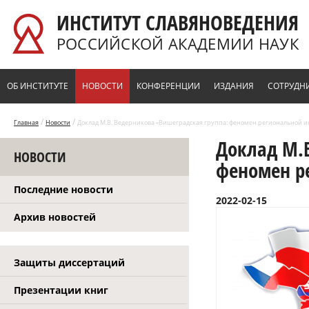
Перейти к основному содержанию
ИНСТИТУТ СЛАВЯНОВЕДЕНИЯ
РОССИЙСКОЙ АКАДЕМИИ НАУК
ОБ ИНСТИТУТЕ
НОВОСТИ
КОНФЕРЕНЦИИ
ИЗДАНИЯ
СОТРУДН
/
/
Главная
Новости
Доклад М.В. Ведерникова «Вишеградская группа: феномен региональной 
Доклад М.В
НОВОСТИ
феномен р
Последние новости
2022-02-15
Архив новостей
Защиты диссертаций
Презентации книг