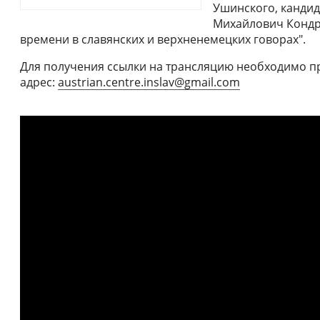
Ушинского, кандид
Михайлович Кондр
времени в славянских и верхненемецких говорах".
Для получения ссылки на трансляцию необходимо пр
адрес:
austrian.centre.inslav@gmail.com