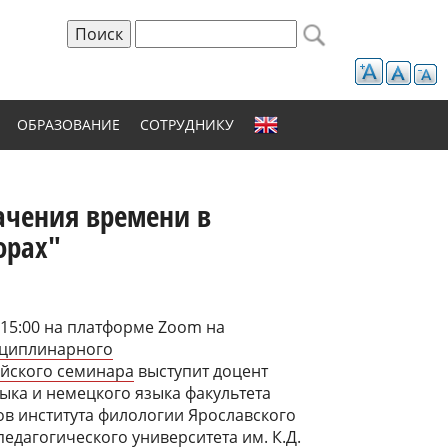
Поиск
Форма поиска
ОБРАЗОВАНИЕ
СОТРУДНИКУ
ачения времени в
орах"
в 15:00 на платформе Zoom на
циплинарного
йского семинара
выступит доцент
ыка и немецкого языка факультета
в института филологии Ярославского
педагогического университета им. К.Д.