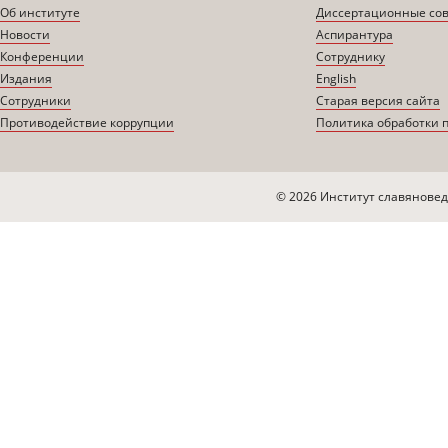
Об институте
Диссертационные со
Новости
Аспирантура
Конференции
Сотруднику
Издания
English
Сотрудники
Старая версия сайта
Противодействие коррупции
Политика обработки 
© 2026 Институт славяновед