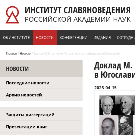
Перейти к основному содержанию
ИНСТИТУТ СЛАВЯНОВЕДЕНИЯ
РОССИЙСКОЙ АКАДЕМИИ НАУК
ОБ ИНСТИТУТЕ
НОВОСТИ
КОНФЕРЕНЦИИ
ИЗДАНИЯ
СОТРУДН
/
/
Главная
Новости
Доклад М. Живанович «Русская научная эмиграция в Югославии»
Доклад М.
НОВОСТИ
в Югослав
Последние новости
2025-04-15
Архив новостей
Защиты диссертаций
Презентации книг