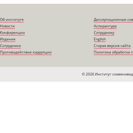
Об институте
Диссертационные со
Новости
Аспирантура
Конференции
Сотруднику
Издания
English
Сотрудники
Старая версия сайта
Противодействие коррупции
Политика обработки 
© 2026 Институт славяновед