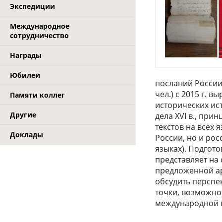
Экспедиции
Международное
сотрудничество
Награды
Юбилеи
посланий России 
чел.) с 2015 г. 
Памяти коллег
исторических ис
Другие
дела XVI в., пр
текстов на всех 
Доклады
России, но и ро
языках). Подгото
представляет на
предложенной ар
обсудить перспе
точки, возможно
международной 