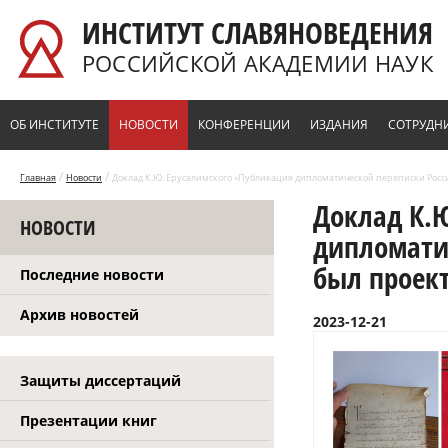
Перейти к основному содержанию
ИНСТИТУТ СЛАВЯНОВЕДЕНИЯ
РОССИЙСКОЙ АКАДЕМИИ НАУК
ОБ ИНСТИТУТЕ
НОВОСТИ
КОНФЕРЕНЦИИ
ИЗДАНИЯ
СОТРУДН
/
/
Главная
Новости
Доклад К.Ю. Ерусалимского «Публикация дипломатической переписки России X
Доклад К.
НОВОСТИ
дипломатич
был проект
Последние новости
Архив новостей
2023-12-21
Защиты диссертаций
Презентации книг