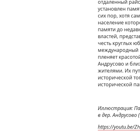
отдаленный район
установлен памя
сих пор, хотя с
население котор
памяти до недав
властей, предст
честь круглых ю
международный ф
пленяет красотой
Андрусово и бли
жителями. Их пу
исторической то
исторической па
Иллюстрация: Пам
в дер. Андрусово 
https://youtu.be/Z