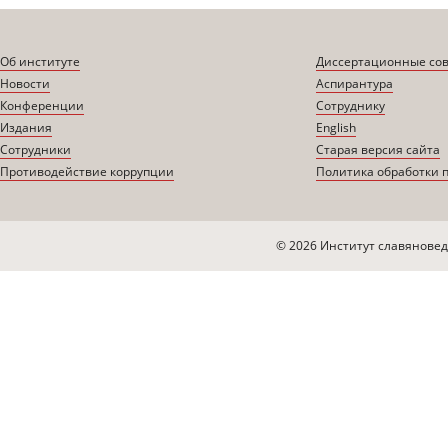
Об институте
Диссертационные со
Новости
Аспирантура
Конференции
Сотруднику
Издания
English
Сотрудники
Старая версия сайта
Противодействие коррупции
Политика обработки 
© 2026 Институт славяновед