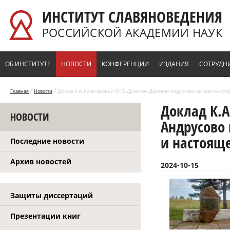
Перейти к основному содержанию
ИНСТИТУТ СЛАВЯНОВЕДЕНИЯ
РОССИЙСКОЙ АКАДЕМИИ НАУК
ОБ ИНСТИТУТЕ
НОВОСТИ
КОНФЕРЕНЦИИ
ИЗДАНИЯ
СОТРУДН
/
/
Главная
Новости
Доклад К.А. Кочегарова и М.Ю. Дронова «Деревня Андрусово как место ист
Доклад К.А
НОВОСТИ
Андрусово 
и настоящ
Последние новости
Архив новостей
2024-10-15
Защиты диссертаций
Презентации книг