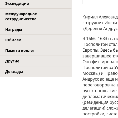
Экспедиции
Международное
Кирилл Александ
сотрудничество
сотрудник Инсти
«Деревня Андрус
Награды
В 1666–1683 гг.
Юбилеи
Посполитой стал
Европы. Здесь б
Памяти коллег
завершившее тяж
Другие
Оно фиксировало
Посполитой за У
Доклады
Москвы) и Право
Андрусово еще н
переговоров на в
русско-польские
дипломатических
(резиденция рус
делегации) слож
постройки, сист