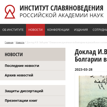
Перейти к основному содержанию
ИНСТИТУТ СЛАВЯНОВЕДЕНИЯ
РОССИЙСКОЙ АКАДЕМИИ НАУК
ОБ ИНСТИТУТЕ
НОВОСТИ
КОНФЕРЕНЦИИ
ИЗДАНИЯ
СОТРУДН
/
/
Главная
Новости
Доклад И.В. Зайцева "Османские рукописи из Болгарии в российских колле
Доклад И.В
НОВОСТИ
Болгарии в
Последние новости
2023-03-28
Архив новостей
Защиты диссертаций
Презентации книг