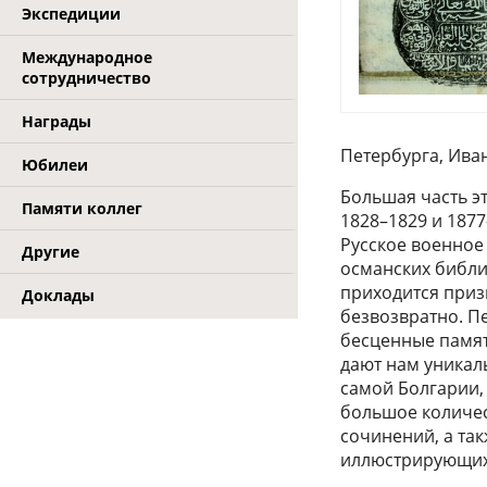
Экспедиции
Международное
сотрудничество
Награды
Петербурга, Ива
Юбилеи
Большая часть эт
Памяти коллег
1828–1829 и 1877
Русское военное
Другие
османских библи
приходится приз
Доклады
безвозвратно. П
бесценные памят
дают нам уникал
самой Болгарии, 
большое количес
сочинений, а так
иллюстрирующих