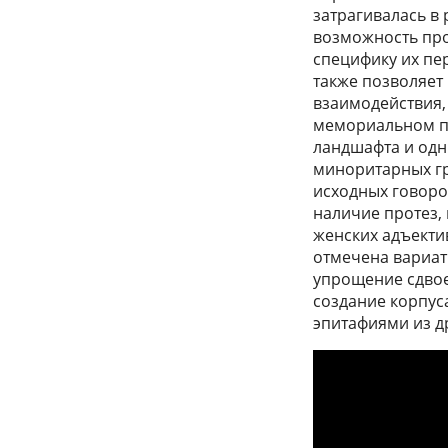
затрагивалась в
возможность пр
специфику их пе
также позволяет
взаимодействия,
мемориальном пр
ландшафта и одн
миноритарных гр
исходных говоро
наличие протез,
женских адъекти
отмечена вариати
упрощение сдвое
создание корпус
эпитафиями из д