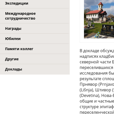
Экспедиции
Международное
сотрудничество
Награды
Юбилеи
Памяти коллег
В докладе обсуж
надписях кладби
Другие
северной части 
переселившихся н
Доклады
исследования бы
результате спло
Прнявор (Prnjavo
(Lišnja), Штивор 
(Devetina), Нова
общие и частные
структуре эпита
переселенческой