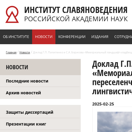
Перейти к основному содержанию
ИНСТИТУТ СЛАВЯНОВЕДЕНИЯ
РОССИЙСКОЙ АКАДЕМИИ НАУК
ОБ ИНСТИТУТЕ
НОВОСТИ
КОНФЕРЕНЦИИ
ИЗДАНИЯ
СОТРУДН
/
/
Главная
Новости
Доклад Г.П. Пилипенко и С.А. Борисова «Мемориальный ландшафт кладбищ
Доклад Г.П
НОВОСТИ
«Мемориа
переселенч
Последние новости
лингвисти
Архив новостей
2025-02-25
Защиты диссертаций
Презентации книг