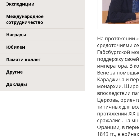
Экспедиции
Международное
сотрудничество
Награды
На протяжении «
средоточиями се
Юбилеи
Габсбургской мон
поддержку своей
Памяти коллег
императора. В ко
Другие
Вене за помощью,
Караджича и пер
Доклады
монархии. Широ
впоследствии па
Церковь, ориент
типичных для вс
протяжении XIX 
сражались на мн
Франции, в пери
1849 гг., в войн