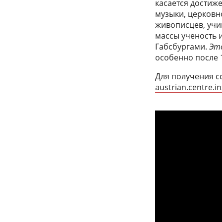
касается достиж
музыки, церковно
живописцев, учив
массы ученость 
Габсбургами.
Это
особенно после 1
Для получения с
austrian.centre.