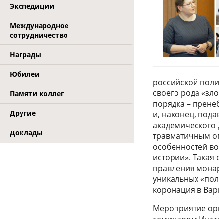
Экспедиции
Международное
сотрудничество
Награды
Юбилеи
российской поли
своего рода «зл
Памяти коллег
порядка – прене
Другие
и, наконец, пода
академического д
Доклады
травматичным оп
особенностей во
истории». Такая
правления монарх
уникальных «пол
коронация в Варш
Мероприятие ор