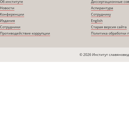
Об институте
Диссертационные со
Новости
Аспирантура
Конференции
Сотруднику
Издания
English
Сотрудники
Старая версия сайта
Противодействие коррупции
Политика обработки 
© 2026 Институт славяновед