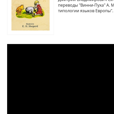
переводы "Винни-Пуха" А. 
типологии языков Европы".