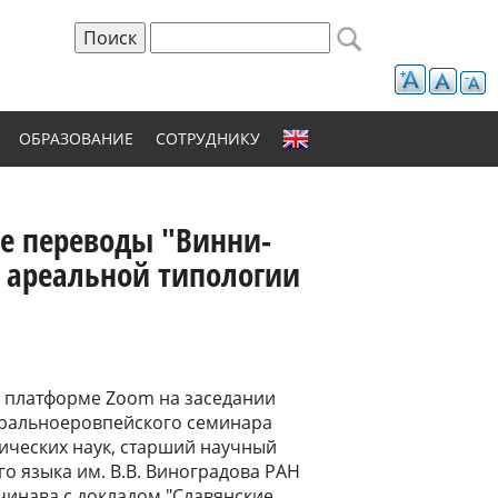
Поиск
Форма поиска
ОБРАЗОВАНИЕ
СОТРУДНИКУ
ие переводы "Винни-
я ареальной типологии
 на платформе Zoom на заседании
ральноеровпейского семинара
ических наук, старший научный
го языка им. В.В. Виноградова РАН
инава с докладом "Славянские