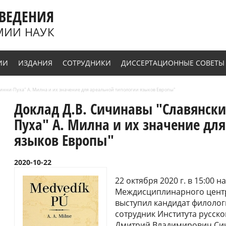
ВЕДЕНИЯ
МИИ НАУК
ИИ
ИЗДАНИЯ
СОТРУДНИКИ
ДИССЕРТАЦИОННЫЕ СОВЕТЫ
инни-Пуха" А. Милна и их значение для ареальной типологии языков Европы"
Доклад Д.В. Сичинавы "Славянск
Пуха" А. Милна и их значение дл
языков Европы"
2020-10-22
22 октября 2020 г. в 15:00
Междисциплинарного цент
выступил кандидат филолог
сотрудник Института русско
Дмитрий Владимирович Сич