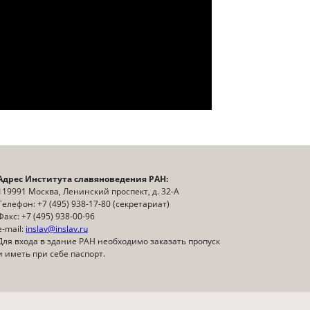
Адрес Института славяноведения РАН:
119991 Москва, Ленинский проспект, д. 32-А
Телефон: +7 (495) 938-17-80 (секретариат)
Факс: +7 (495) 938-00-96
e-mail:
inslav@inslav.ru
Для входа в здание РАН необходимо заказать пропуск
и иметь при себе паспорт.