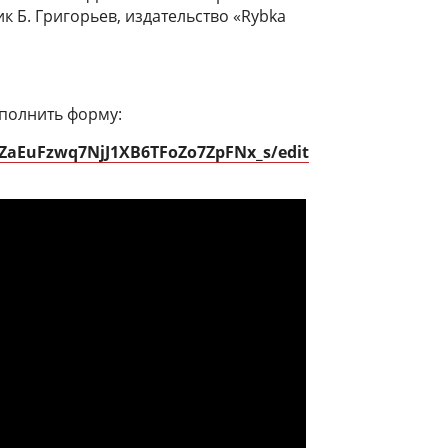
 Б. Григорьев, издательство «Rybka
полнить форму:
qZaEuFzwq7NjJ1XB6TFoZo7ZpFNx_s/edit