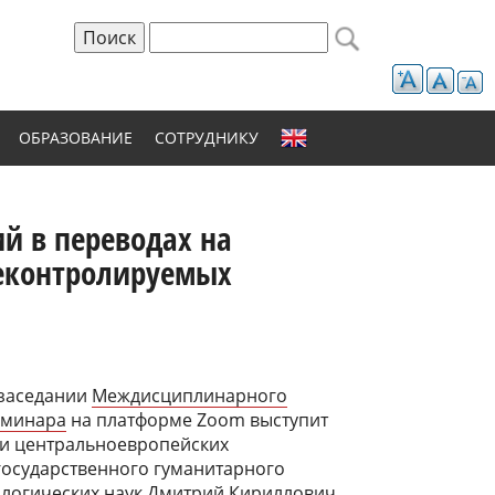
Поиск
Форма поиска
ОБРАЗОВАНИЕ
СОТРУДНИКУ
й в переводах на
неконтролируемых
а заседании
Междисциплинарного
еминара
на платформе Zoom выступит
 и центральноевропейских
государственного гуманитарного
ологических наук Дмитрий Кириллович