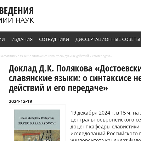
ВЕДЕНИЯ
МИИ НАУК
ИИ
ИЗДАНИЯ
СОТРУДНИКИ
ДИССЕРТАЦИОННЫЕ СОВЕТЫ
 на славянские языки: о синтаксисе неконтролируемых действий и его передаче»
Доклад Д.К. Полякова «Достоевски
славянские языки: о синтаксисе 
действий и его передаче»
2024-12-19
19 декабря 2024 г. в 15 ч. н
центральноевропейского с
доцент кафедры славистики
исследований Российского 
университета кандидат фил