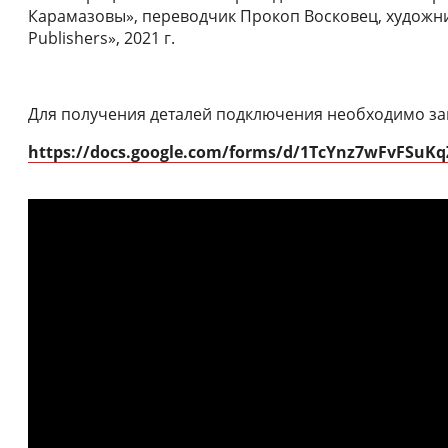
Карамазовы», переводчик Прокоп Восковец, художник
Publishers», 2021 г.
Для получения деталей подключения необходимо за
https://docs.google.com/forms/d/1TcYnz7wFvFSuK