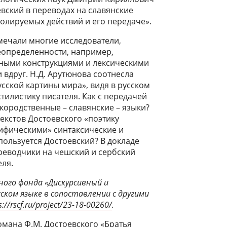
вский в переводах на славянские
ролируемых действий и его передаче».
тмечали многие исследователи,
определенности, например,
ными конструкциями и лексическими
 вдруг. Н.Д. Арутюнова соотнесла
усской картины мира», видя в русском
тилистику писателя. Как с передачей
кородственные – славянские – языки?
екстов Достоевского «поэтику
ифическими» синтаксические и
ользуется Достоевский? В докладе
реводчики на чешский и сербский
еля.
ного фонда «Дискурсивный и
ком языке в сопоставлении с другими
s://rscf.ru/project/23-18-00260/
.
мана Ф.М. Достоевского «Братья