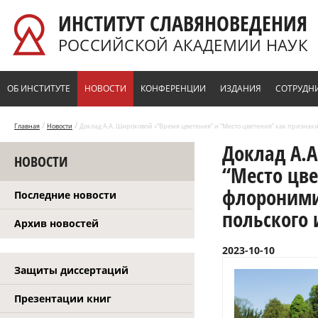
Перейти к основному содержанию
ИНСТИТУТ СЛАВЯНОВЕДЕНИЯ
РОССИЙСКОЙ АКАДЕМИИ НАУК
ОБ ИНСТИТУТЕ
НОВОСТИ
КОНФЕРЕНЦИИ
ИЗДАНИЯ
СОТРУДН
/
/
Главная
Новости
Доклад А.А. Широковой «“Время цветения” и “Место цветения” как признак
Доклад А.
НОВОСТИ
“Место цве
флороними
Последние новости
польского 
Архив новостей
2023-10-10
Защиты диссертаций
Презентации книг