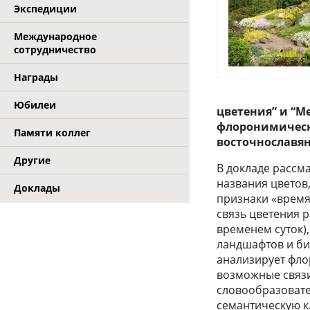
Экспедиции
Международное
сотрудничество
Награды
Юбилеи
цветения” и “М
флоронимическ
Памяти коллег
восточнославян
Другие
В докладе рассма
названия цветов
Доклады
признаки «время 
связь цветения 
временем суток)
ландшафтов и био
анализирует фло
возможные связ
словообразовате
семантическую к