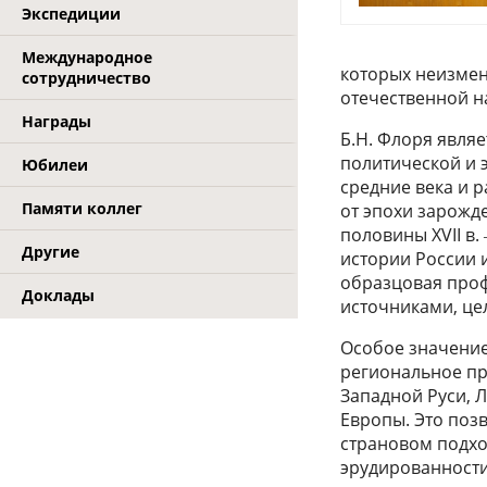
Экспедиции
Международное
которых неизме
сотрудничество
отечественной н
Награды
Б.Н. Флоря явля
политической и 
Юбилеи
средние века и 
Памяти коллег
от эпохи зарожд
половины XVII в
Другие
истории России 
образцовая проф
Доклады
источниками, це
Особое значение
региональное пр
Западной Руси, Л
Европы. Это поз
страновом подхо
эрудированности