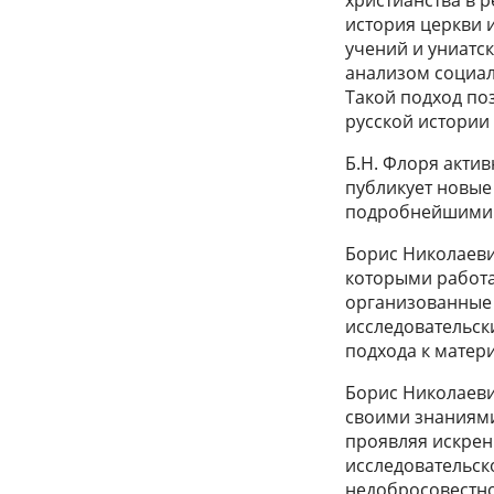
христианства в 
история церкви 
учений и униатск
анализом социа
Такой подход по
русской истории
Б.Н. Флоря акти
публикует новые
подробнейшими
Борис Николаеви
которыми работа
организованные 
исследовательск
подхода к матер
Борис Николаеви
своими знаниями
проявляя искрен
исследовательск
недобросовестно