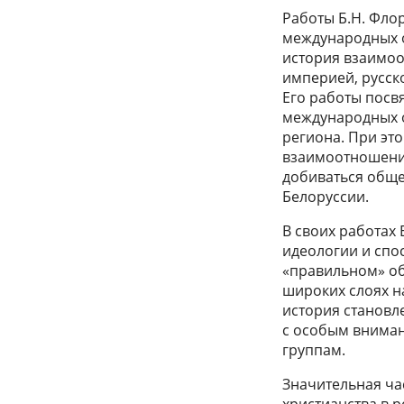
Работы Б.Н. Фло
международных о
история взаимоо
империей, русск
Его работы посв
международных 
региона. При эт
взаимоотношений
добиваться обще
Белоруссии.
В своих работах
идеологии и спо
«правильном» об
широких слоях н
история становл
с особым внима
группам.
Значительная ча