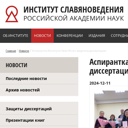
Перейти к основному содержанию
ИНСТИТУТ СЛАВЯНОВЕДЕНИЯ
РОССИЙСКОЙ АКАДЕМИИ НАУК
ОБ ИНСТИТУТЕ
НОВОСТИ
КОНФЕРЕНЦИИ
ИЗДАНИЯ
СОТРУДН
/
/
Главная
Новости
Аспирантка Института Чжэн Янтун защитила диссертацию
Аспирантк
НОВОСТИ
диссертац
Последние новости
2024-12-11
Архив новостей
Защиты диссертаций
Презентации книг